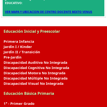
EDUCATIVO:
VER MAPA Y UBICACION DE CENTRO DOCENTE MIXTO VENUS
Educación Inicial y Preescolar
Primera Infancia
Jardín I / Kinder
Jardín II / Transición
Pre-Jardín
Discapacidad Auditiva No Integrada
Discapacidad Cognitiva No Integrada
Discapacidad Motora No Integrada
Discapacidad Múltiple No Integrada
Discapacidad Visual No Integrada
Educación Básica Primaria
1° - Primer Grado